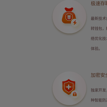
极速存
最新技术
转钱包，
络优化技
体验。
加密安
独家开发
种智能防