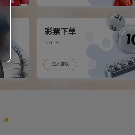
彩票下单
LOTTERY
进入游戏