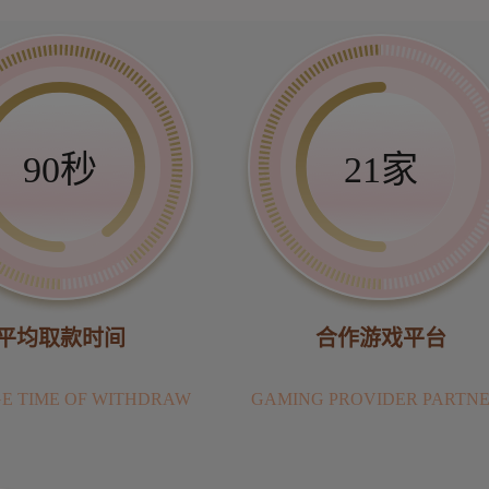
90秒
21家
平均取款时间
合作游戏平台
E TIME OF WITHDRAW
GAMING PROVIDER PARTN