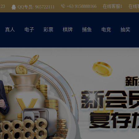
24
+63 9158888166
在线客服1
在线
QQ专员: 965722111
真人
电子
彩票
棋牌
捕鱼
电竞
抽奖