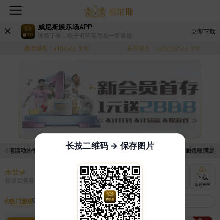
威尼斯娱乐场APP
立即下载
体育下单，电子游艺等尽在一手掌握
易记域名：
备用域名：
v100.cc
复制
vv20261.cc
复制
长按二维码 → 保存图片
优惠活动的手续麻烦，已新增优惠系统，现在可以前往【福利中心】界面领取满足条件的
未登录
充值
提现
转账
下载
登录后查看
快速到账
极速到账
灵活切换
极速APP
热门游戏
我的收藏