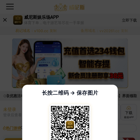
威尼斯娱乐场APP
立即下载
体育下单，电子游艺等尽在一手掌握
易记域名：
备用域名：
v100.cc
复制
vv20261.cc
复制
长按二维码 → 保存图片
领取优惠活动的手续麻烦，已新增优惠系统，现在可以前往【福利中心】界面领取满足
未登录
充值
提现
转账
下载
登录后查看
快速到账
极速到账
灵活切换
极速APP
热门游戏
我的收藏