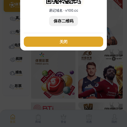
体育
易记域名 · v100.cc
真人
保存二维码
电子
关闭
电竞
棋牌
捕鱼
彩票
首页
商城
资金
优惠
我的