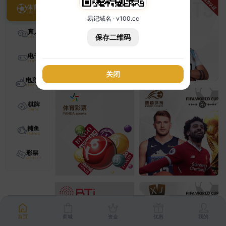
体育
易记域名 · v100.cc
真人
保存二维码
电子
关闭
电竞
棋牌
捕鱼
彩票
首页
商城
资金
优惠
我的