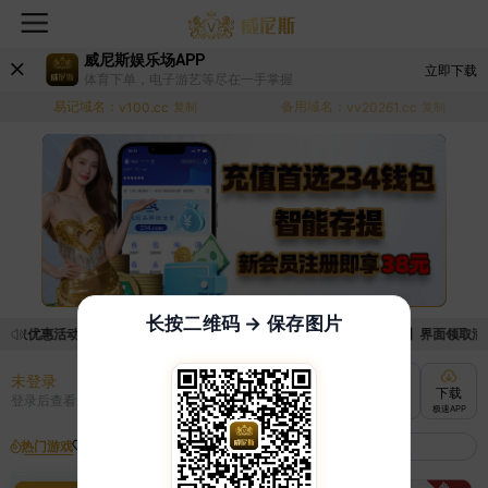
威尼斯娱乐场APP
立即下载
体育下单，电子游艺等尽在一手掌握
易记域名：
备用域名：
v100.cc
复制
vv20261.cc
复制
长按二维码 → 保存图片
领取优惠活动的手续麻烦，已新增优惠系统，现在可以前往【福利中心】界面领取满足条
未登录
充值
提现
转账
下载
登录后查看
快速到账
极速到账
灵活切换
极速APP
热门游戏
我的收藏