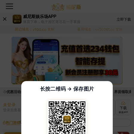
威尼斯娱乐场APP
立即下载
体育下单，电子游艺等尽在一手掌握
易记域名：
备用域名：
v100.cc
复制
vv20261.cc
复制
长按二维码 → 保存图片
领取优惠活动的手续麻烦，已新增优惠系统，现在可以前往【福利中心】界面领取满足条
未登录
充值
提现
转账
下载
登录后查看
快速到账
极速到账
灵活切换
极速APP
热门游戏
我的收藏