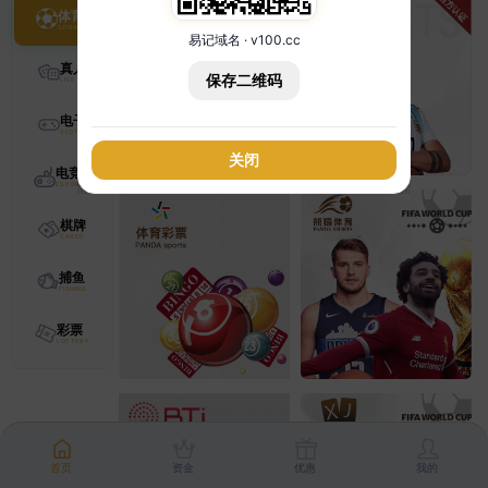
体育
易记域名 · v100.cc
真人
保存二维码
电子
关闭
电竞
棋牌
捕鱼
彩票
首页
资金
优惠
我的