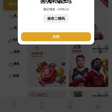
体育
易记域名 · v100.cc
真人
保存二维码
电子
关闭
电竞
棋牌
捕鱼
彩票
首页
资金
优惠
我的