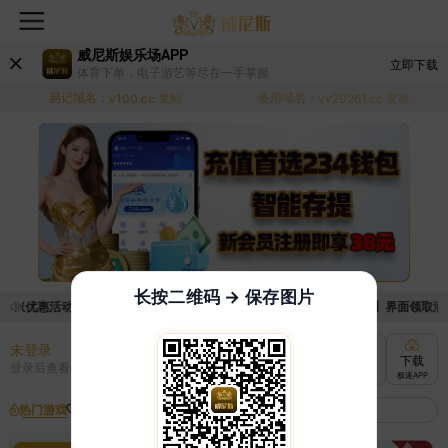
威尼斯娱乐场APP
立即下载
体育下单，电子游艺等尽在一手掌握
易记域名：
备用域名：
v100.cc
复制
vv20261.cc
复制
长按二维码 → 保存图片
领取优惠活动的手续麻烦，已新增优惠系统，现在可以前往【福利中心】界面领取满足条
未登录
充值
提现
转账
下载
登录后查看
快速到账
极速到账
灵活切换
极速APP
热门游戏
我的收藏