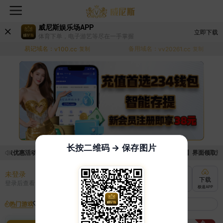
威尼斯娱乐场APP
立即下载
体育下单，电子游艺等尽在一手掌握
易记域名：
备用域名：
v100.cc
复制
vv20261.cc
复制
长按二维码 → 保存图片
领取优惠活动的手续麻烦，已新增优惠系统，现在可以前往【福利中心】界面领取满足条
未登录
充值
提现
转账
下载
登录后查看
快速到账
极速到账
灵活切换
极速APP
热门游戏
我的收藏