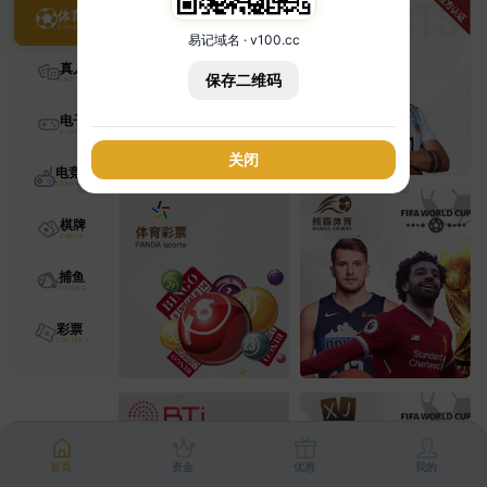
体育
易记域名 · v100.cc
真人
保存二维码
电子
关闭
电竞
棋牌
捕鱼
彩票
首页
资金
优惠
我的