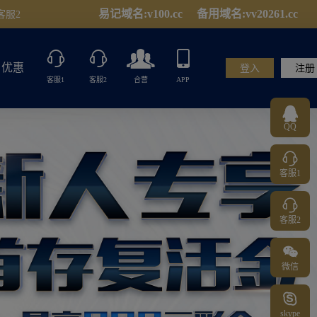
易记域名:v100.cc
备用域名:vv20261.cc
客服2
优惠
登入
注册
客服1
客服2
合营
APP
QQ
客服1
客服2
微信
skype