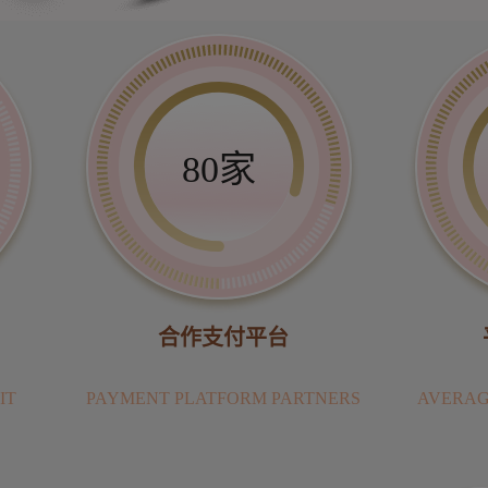
80家
合作支付平台
IT
PAYMENT PLATFORM PARTNERS
AVERAG