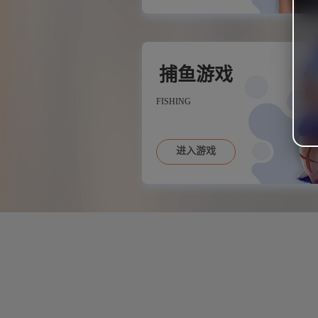
捕鱼游戏
FISHING
进入游戏