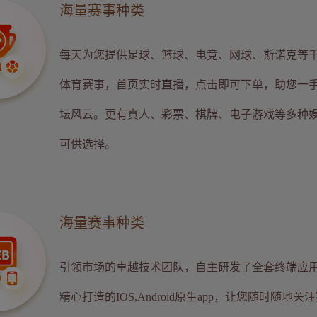
海量赛事种类
每天为您提供足球、篮球、电竞、网球、斯诺克等
体育赛事，首页实时直播，点击即可下单，助您一
坛风云。更有真人、彩票、棋牌、电子游戏等多种
可供选择。
海量赛事种类
引领市场的卓越技术团队，自主研发了全套终端应
精心打造的IOS,Android原生app，让您随时随地关