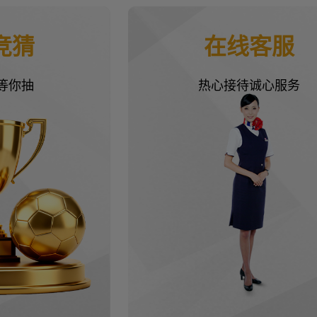
竞猜
在线客服
等你抽
热心接待诚心服务