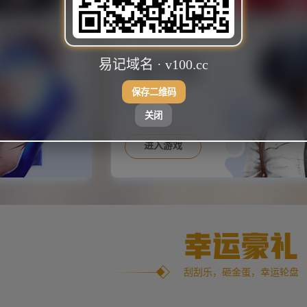
易记域名 · v100.cc
电子下单
保存二维码
ESPORTS
关闭
进入游戏
刮刮乐，砸金蛋，幸运轮盘