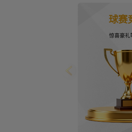
球赛
惊喜豪礼