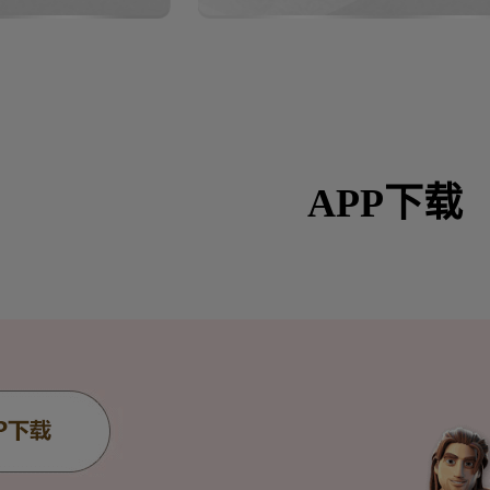
APP下载