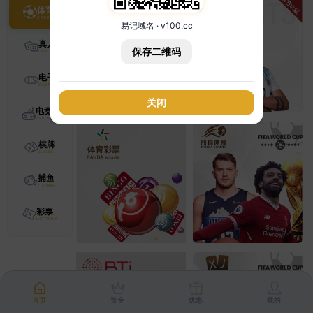
体育
易记域名 · v100.cc
真人
保存二维码
电子
关闭
电竞
棋牌
捕鱼
彩票
首页
资金
优惠
我的