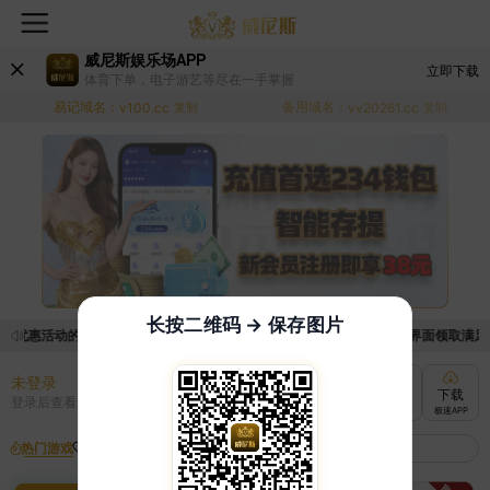
威尼斯娱乐场APP
立即下载
体育下单，电子游艺等尽在一手掌握
易记域名：
备用域名：
v100.cc
复制
vv20261.cc
复制
长按二维码 → 保存图片
取优惠活动的手续麻烦，已新增优惠系统，现在可以前往【福利中心】界面领取满足条件
未登录
充值
提现
转账
下载
登录后查看
快速到账
极速到账
灵活切换
极速APP
热门游戏
我的收藏