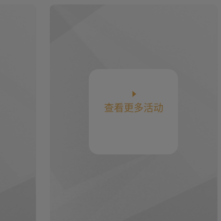
查看更多活动