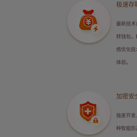
极速存
最新技术
转钱包，
络优化技
体验。
加密安
独家开发
种智能防