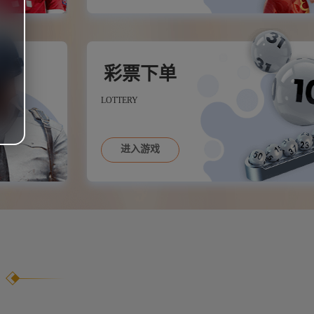
彩票下单
LOTTERY
进入游戏