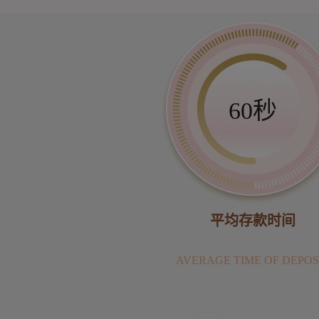
60秒
平均存款时间
AVERAGE TIME OF DEPOS