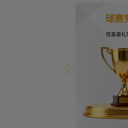
球赛
惊喜豪礼