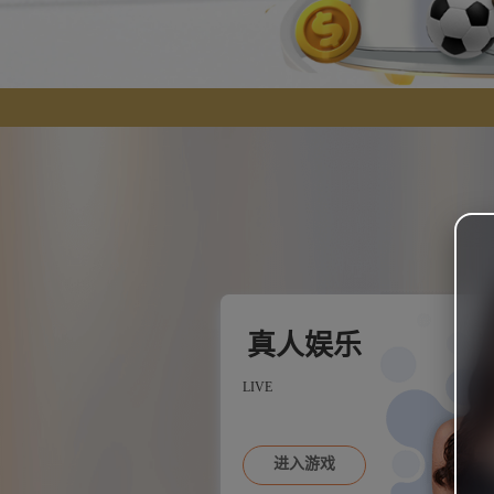
真人娱乐
LIVE
进入游戏