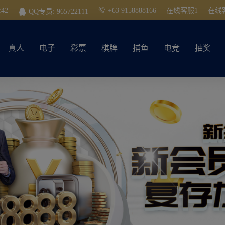
43
+63 9158888166
在线客服1
在线
QQ专员: 965722111
真人
电子
彩票
棋牌
捕鱼
电竞
抽奖