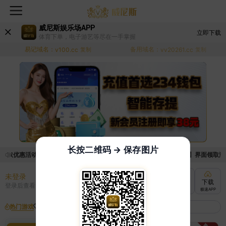
威尼斯娱乐场APP
立即下载
体育下单，电子游艺等尽在一手掌握
易记域名：
备用域名：
v100.cc
复制
vv20261.cc
复制
长按二维码 → 保存图片
领取优惠活动的手续麻烦，已新增优惠系统，现在可以前往【福利中心】界面领取满足条
未登录
充值
提现
转账
下载
登录后查看
快速到账
极速到账
灵活切换
极速APP
热门游戏
我的收藏