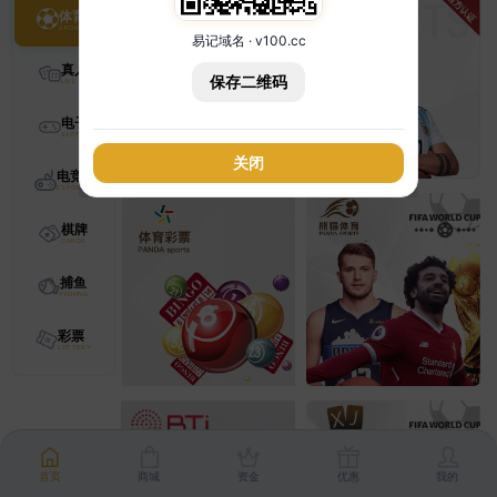
体育
易记域名 · v100.cc
真人
保存二维码
电子
关闭
电竞
棋牌
捕鱼
彩票
首页
商城
资金
优惠
我的