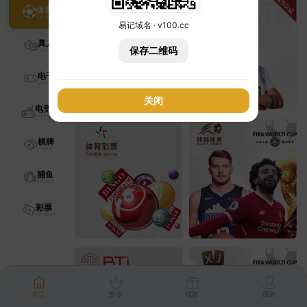
体育
易记域名 · v100.cc
真人
保存二维码
电子
关闭
电竞
棋牌
捕鱼
彩票
首页
资金
优惠
我的