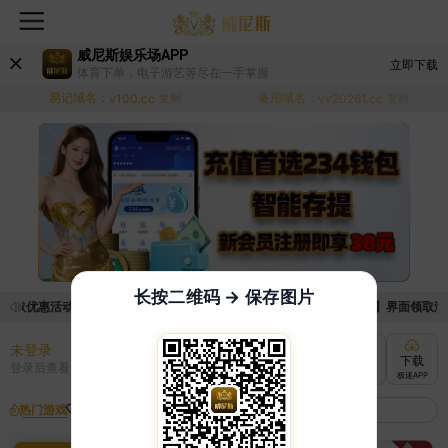
威尼斯娱乐场APP
立即下载
体育下单，电子游艺等尽在一手掌握
易记域名：
备用域名：
v100.cc
复制
vv20261.cc
复制
长按二维码 → 保存图片
领取优惠活动的手续麻烦，已新增优惠系统，现在可以前往【福利中心】界面领取满足条
未登录
充值
提现
转账
下载
登录后查看
快速到账
极速到账
灵活切换
极速APP
热门游戏
我的收藏