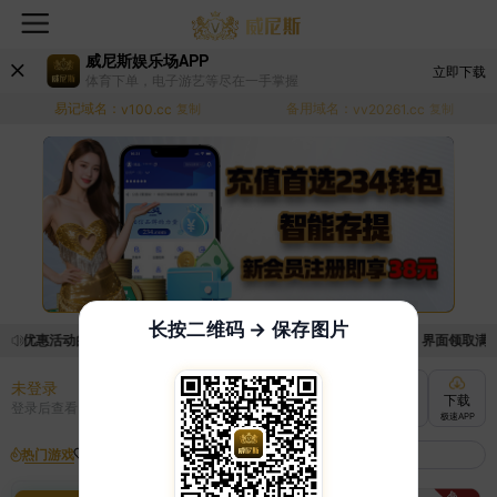
威尼斯娱乐场APP
立即下载
体育下单，电子游艺等尽在一手掌握
易记域名：
备用域名：
v100.cc
复制
vv20261.cc
复制
长按二维码 → 保存图片
取优惠活动的手续麻烦，已新增优惠系统，现在可以前往【福利中心】界面领取满足条
未登录
充值
提现
转账
下载
登录后查看
快速到账
极速到账
灵活切换
极速APP
热门游戏
我的收藏