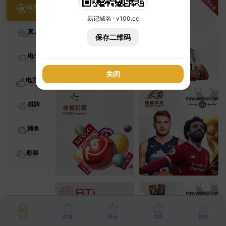
体育
易记域名 · v100.cc
真人
保存二维码
电子
关闭
电竞
棋牌
捕鱼
彩票
首页
商城
资金
优惠
我的