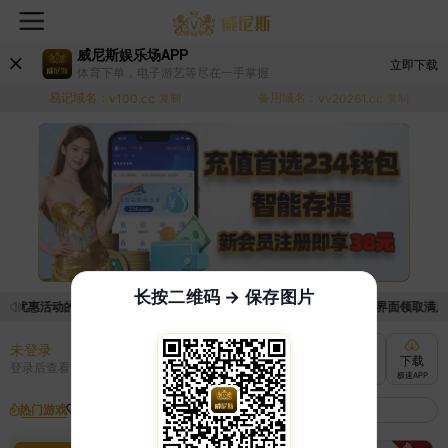
威尼斯娱乐场APP
立即下载
体育下单，电子游艺等尽在一手掌握
易记域名：
备用域名：
v100.cc
复制
vv20261.cc
复制
长按二维码 → 保存图片
取优惠活动的手续麻烦，已新增优惠系统，现在可以前往【福利中心】界面领取满足条件
未登录
充值
提现
转账
下载
登录后查看
快速到账
极速到账
灵活切换
极速APP
热门游戏
我的收藏