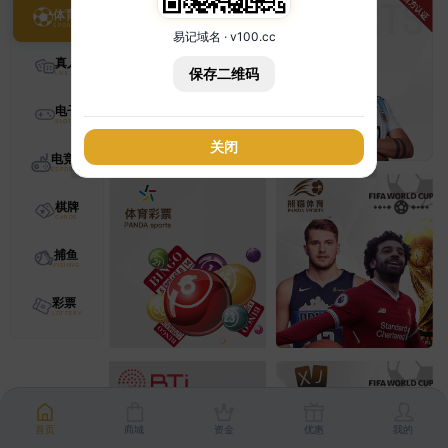
体育
易记域名 · v100.cc
真人
保存二维码
电子
关闭
电竞
棋牌
捕鱼
彩票
首页
商城
资金
优惠
我的