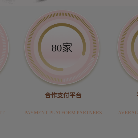
80家
合作支付平台
IT
PAYMENT PLATFORM PARTNERS
AVERAG