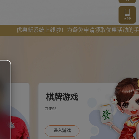
APP
新系统上线啦！为避免申请领取优惠活动的手续麻烦，已新
棋牌游戏
CHESS
进入游戏