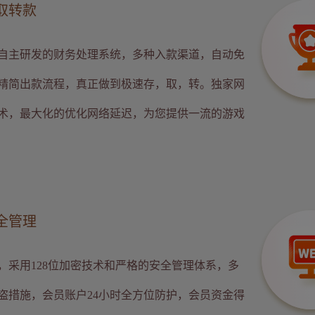
取转款
自主研发的财务处理系统，多种入款渠道，自动免
精简出款流程，真正做到极速存，取，转。独家网
术，最大化的优化网络延迟，为您提供一流的游戏
全管理
，采用128位加密技术和严格的安全管理体系，多
盗措施，会员账户24小时全方位防护，会员资金得