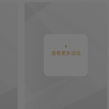
查看更多活动