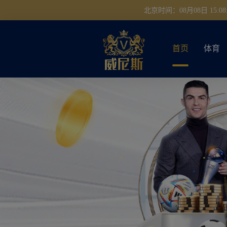
北京时间：08月08日 15:08:
首页
体育