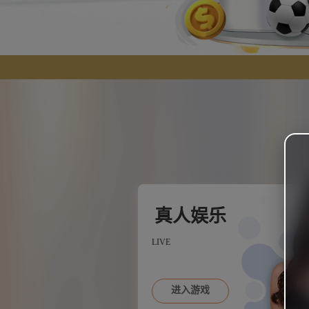
真人娱乐
LIVE
进入游戏