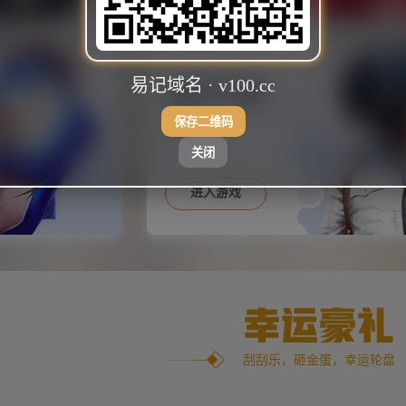
易记域名 · v100.cc
电子下单
保存二维码
ESPORTS
关闭
进入游戏
刮刮乐，砸金蛋，幸运轮盘