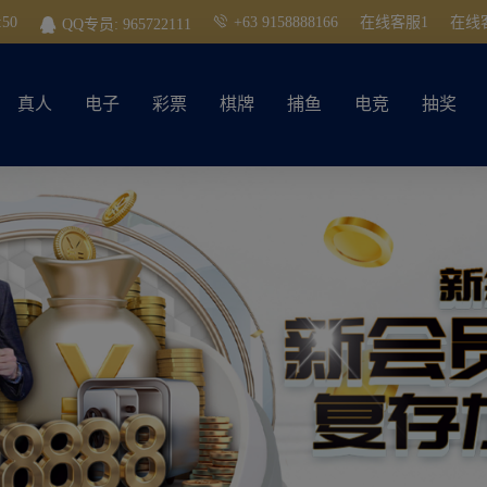
51
+63 9158888166
在线客服1
在线
QQ专员: 965722111
真人
电子
彩票
棋牌
捕鱼
电竞
抽奖