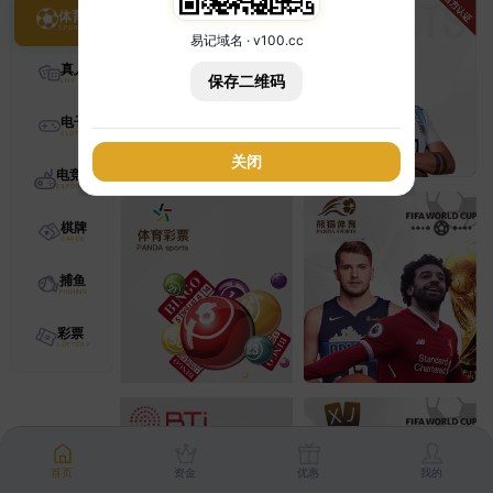
体育
易记域名 · v100.cc
真人
保存二维码
电子
关闭
电竞
棋牌
捕鱼
彩票
首页
资金
优惠
我的