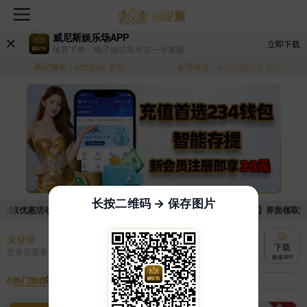
威尼斯娱乐场APP
立即下载
体育下单，电子游艺等尽在一手掌握
易记域名：
备用域名：
v100.cc
复制
vv20261.cc
复制
长按二维码 → 保存图片
领取优惠活动的手续麻烦，已新增优惠系统，现在可以前往【福利中心】界面领取满足条
未登录
充值
提现
转账
下载
登录后查看
快速到账
极速到账
灵活切换
极速APP
热门游戏
我的收藏