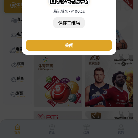
体育
易记域名 · v100.cc
真人
保存二维码
电子
关闭
电竞
棋牌
捕鱼
彩票
首页
资金
优惠
我的