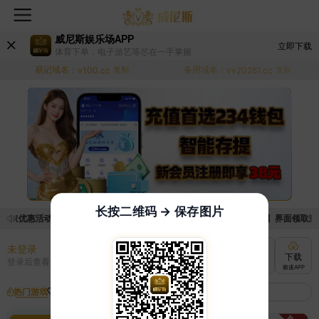
威尼斯娱乐场APP
立即下载
体育下单，电子游艺等尽在一手掌握
易记域名：
备用域名：
v100.cc
复制
vv20261.cc
复制
长按二维码 → 保存图片
领取优惠活动的手续麻烦，已新增优惠系统，现在可以前往【福利中心】界面领取满足条
未登录
充值
提现
转账
下载
登录后查看
快速到账
极速到账
灵活切换
极速APP
热门游戏
我的收藏