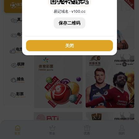
体育
易记域名 · v100.cc
真人
保存二维码
电子
关闭
电竞
棋牌
捕鱼
彩票
首页
资金
优惠
我的