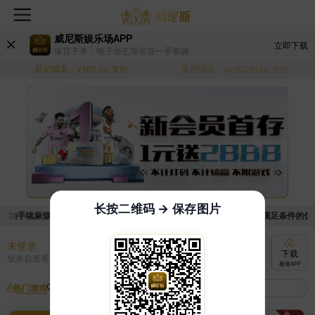
威尼斯娱乐场APP
立即下载
体育下单，电子游艺等尽在一手掌握
易记域名：
备用域名：
v100.cc
复制
vv20261.cc
复制
长按二维码 → 保存图片
动的手续麻烦，已新增优惠系统，现在可以前往【福利中心】界面领取满足条件的优惠活
未登录
充值
提现
转账
下载
登录后查看
快速到账
极速到账
灵活切换
极速APP
热门游戏
我的收藏