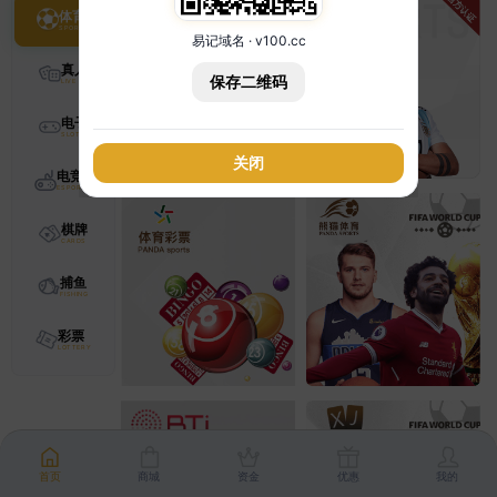
体育
易记域名 · v100.cc
真人
保存二维码
电子
关闭
电竞
棋牌
捕鱼
彩票
首页
商城
资金
优惠
我的