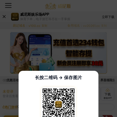
威尼斯娱乐场APP
立即下载
体育下单，电子游艺等尽在一手掌握
易记域名：
备用域名：
v100.cc
复制
vv20261.cc
复制
长按二维码 → 保存图片
领取优惠活动的手续麻烦，已新增优惠系统，现在可以前往【福利中心】界面领取满足条
未登录
充值
提现
转账
下载
登录后查看
快速到账
极速到账
灵活切换
极速APP
热门游戏
我的收藏