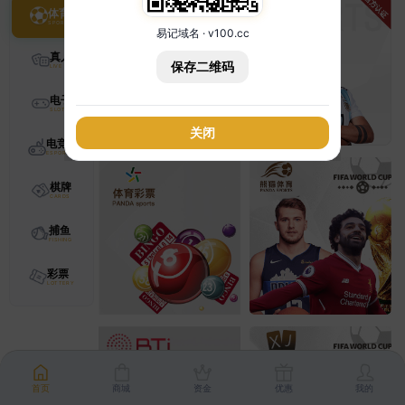
体育
易记域名 · v100.cc
真人
保存二维码
电子
关闭
电竞
棋牌
捕鱼
彩票
首页
商城
资金
优惠
我的