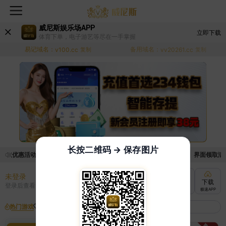
威尼斯娱乐场APP
立即下载
体育下单，电子游艺等尽在一手掌握
易记域名：
备用域名：
v100.cc
复制
vv20261.cc
复制
长按二维码 → 保存图片
领取优惠活动的手续麻烦，已新增优惠系统，现在可以前往【福利中心】界面领取满足条
未登录
充值
提现
转账
下载
登录后查看
快速到账
极速到账
灵活切换
极速APP
热门游戏
我的收藏