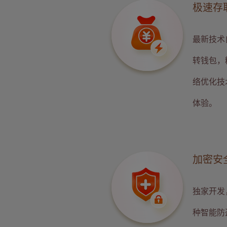
极速存
最新技术
转钱包，
络优化技
体验。
加密安
独家开发
种智能防