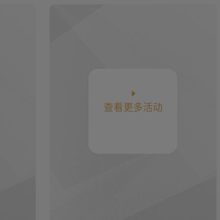
查看更多活动