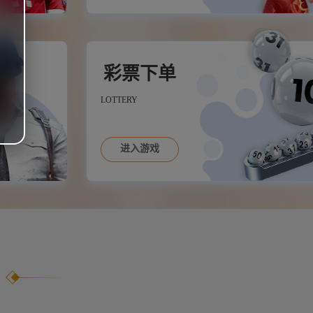
彩票下单
LOTTERY
进入游戏