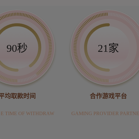
90秒
21家
平均取款时间
合作游戏平台
E TIME OF WITHDRAW
GAMING PROVIDER PARTN