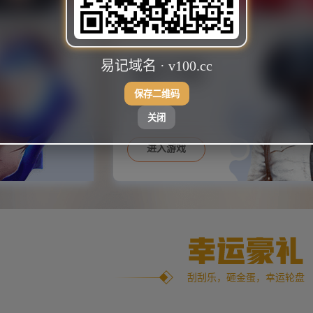
易记域名 · v100.cc
电子下单
保存二维码
ESPORTS
关闭
进入游戏
刮刮乐，砸金蛋，幸运轮盘