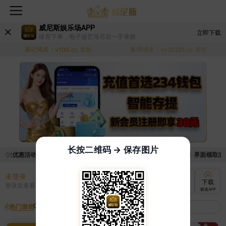
威尼斯娱乐场APP
立即下载
体育下单，电子游艺等尽在一手掌握
易记域名：
备用域名：
v100.cc
复制
vv20261.cc
复制
长按二维码 → 保存图片
领取优惠活动的手续麻烦，已新增优惠系统，现在可以前往【福利中心】界面领取满足条
未登录
充值
提现
转账
下载
登录后查看
快速到账
极速到账
灵活切换
极速APP
热门游戏
我的收藏