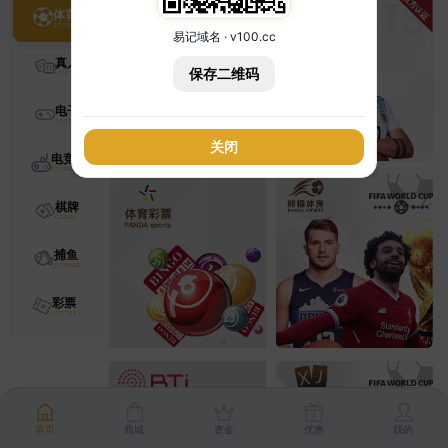
体育
易记域名 · v100.cc
真人
保存二维码
电子
关闭
电竞
棋牌
捕鱼
彩票
首页
商城
资金
优惠
我的