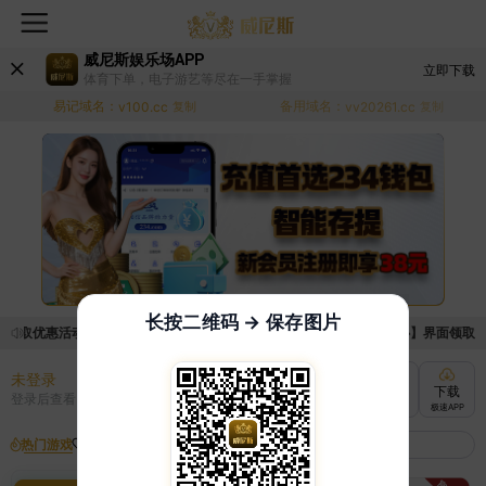
威尼斯娱乐场APP
立即下载
体育下单，电子游艺等尽在一手掌握
易记域名：
备用域名：
v100.cc
复制
vv20261.cc
复制
长按二维码 → 保存图片
领取优惠活动的手续麻烦，已新增优惠系统，现在可以前往【福利中心】界面领取满足
未登录
充值
提现
转账
下载
登录后查看
快速到账
极速到账
灵活切换
极速APP
热门游戏
我的收藏