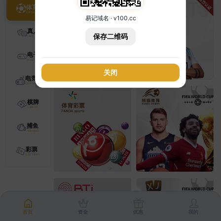
体育
易记域名 · v100.cc
真人
保存二维码
电子
关闭
电竞
棋牌
捕鱼
彩票
首页
资金
优惠
我的