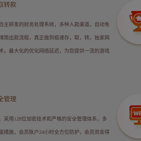
取转款
自主研发的财务处理系统，多种入款渠道，自动免
精简出款流程，真正做到极速存，取，转。独家网
术，最大化的优化网络延迟，为您提供一流的游戏
全管理
，采用128位加密技术和严格的安全管理体系，多
盗措施，会员账户24小时全方位防护，会员资金得