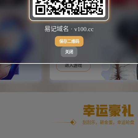
易记域名 · v100.cc
电子下单
保存二维码
ESPORTS
关闭
进入游戏
刮刮乐，砸金蛋，幸运轮盘