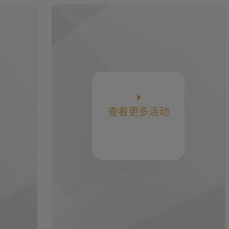
查看更多活动