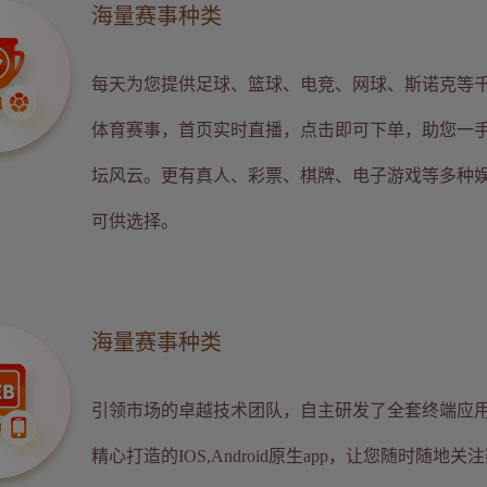
海量赛事种类
每天为您提供足球、篮球、电竞、网球、斯诺克等
体育赛事，首页实时直播，点击即可下单，助您一
坛风云。更有真人、彩票、棋牌、电子游戏等多种
可供选择。
海量赛事种类
引领市场的卓越技术团队，自主研发了全套终端应
精心打造的IOS,Android原生app，让您随时随地关