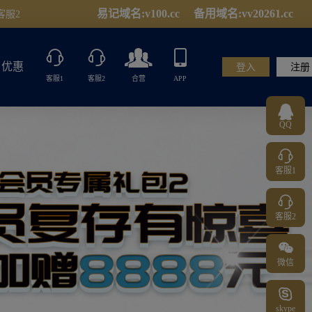
易记域名:v100.cc
备用域名:vv20261.cc
客服2
优惠
登入
注册
客服1
客服2
合营
APP
QQ
客服1
客服2
微信
skype