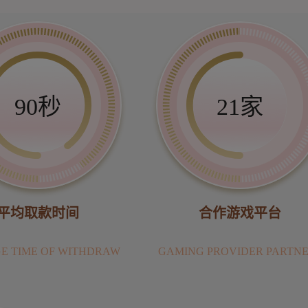
90秒
21家
平均取款时间
合作游戏平台
E TIME OF WITHDRAW
GAMING PROVIDER PARTN