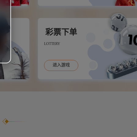
彩票下单
LOTTERY
进入游戏