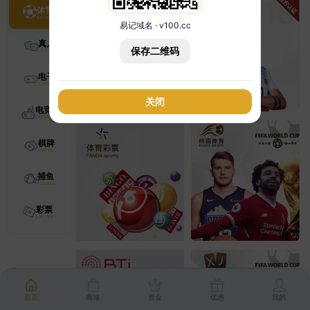
体育
易记域名 · v100.cc
真人
保存二维码
电子
关闭
电竞
棋牌
捕鱼
彩票
首页
商城
资金
优惠
我的