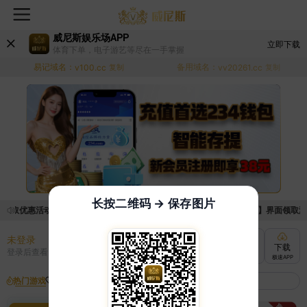
威尼斯娱乐场APP
立即下载
体育下单，电子游艺等尽在一手掌握
易记域名：
备用域名：
v100.cc
复制
vv20261.cc
复制
长按二维码 → 保存图片
领取优惠活动的手续麻烦，已新增优惠系统，现在可以前往【福利中心】界面领取满足条
未登录
充值
提现
转账
下载
登录后查看
快速到账
极速到账
灵活切换
极速APP
热门游戏
我的收藏