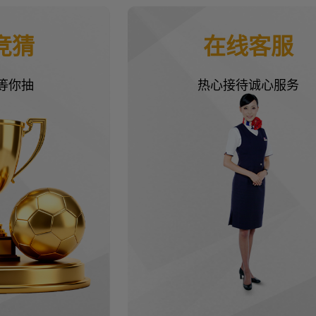
竞猜
在线客服
等你抽
热心接待诚心服务