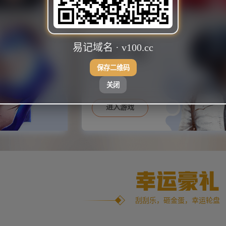
易记域名 · v100.cc
电子下单
保存二维码
ESPORTS
关闭
进入游戏
刮刮乐，砸金蛋，幸运轮盘