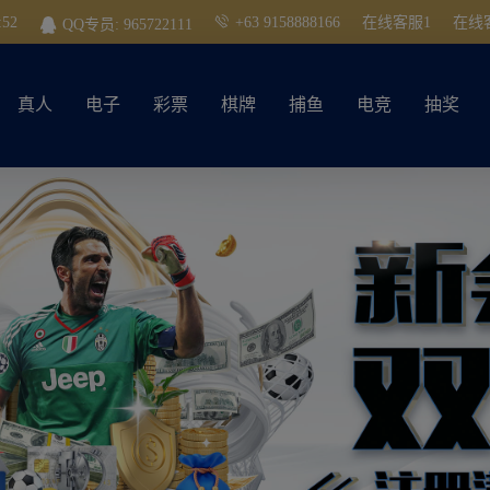
53
+63 9158888166
在线客服1
在线
QQ专员: 965722111
真人
电子
彩票
棋牌
捕鱼
电竞
抽奖