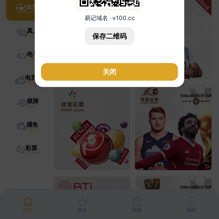
体育
易记域名 · v100.cc
真人
保存二维码
电子
关闭
电竞
棋牌
捕鱼
彩票
首页
资金
优惠
我的