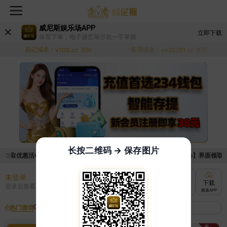
威尼斯娱乐场APP
立即下载
体育下单，电子游艺等尽在一手掌握
易记域名：
备用域名：
v100.cc
复制
vv20261.cc
复制
长按二维码 → 保存图片
领取优惠活动的手续麻烦，已新增优惠系统，现在可以前往【福利中心】界面领取满足
未登录
充值
提现
转账
下载
登录后查看
快速到账
极速到账
灵活切换
极速APP
热门游戏
我的收藏