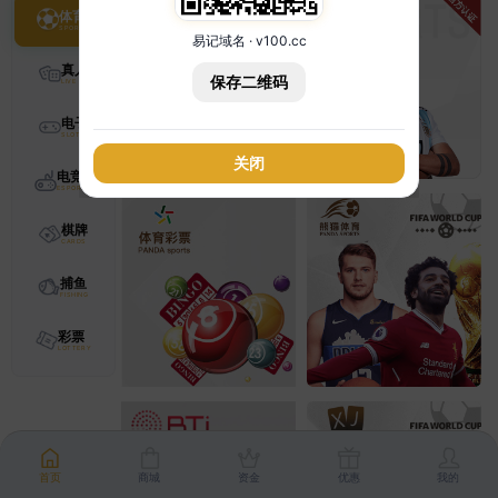
体育
易记域名 · v100.cc
真人
保存二维码
电子
关闭
电竞
棋牌
捕鱼
彩票
首页
商城
资金
优惠
我的