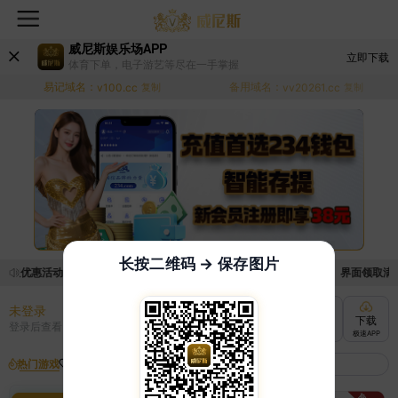
威尼斯娱乐场APP
立即下载
体育下单，电子游艺等尽在一手掌握
易记域名：
备用域名：
v100.cc
复制
vv20261.cc
复制
长按二维码 → 保存图片
领取优惠活动的手续麻烦，已新增优惠系统，现在可以前往【福利中心】界面领取满足条
未登录
充值
提现
转账
下载
登录后查看
快速到账
极速到账
灵活切换
极速APP
热门游戏
我的收藏