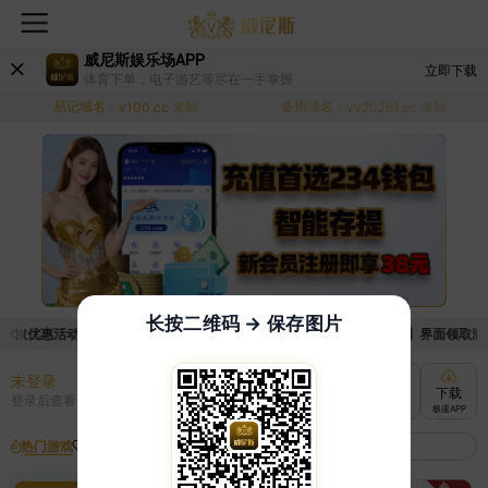
威尼斯娱乐场APP
立即下载
体育下单，电子游艺等尽在一手掌握
易记域名：
备用域名：
v100.cc
复制
vv20261.cc
复制
长按二维码 → 保存图片
领取优惠活动的手续麻烦，已新增优惠系统，现在可以前往【福利中心】界面领取满足条
未登录
充值
提现
转账
下载
登录后查看
快速到账
极速到账
灵活切换
极速APP
热门游戏
我的收藏