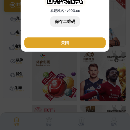
体育
易记域名 · v100.cc
真人
保存二维码
电子
关闭
电竞
棋牌
捕鱼
彩票
首页
资金
优惠
我的