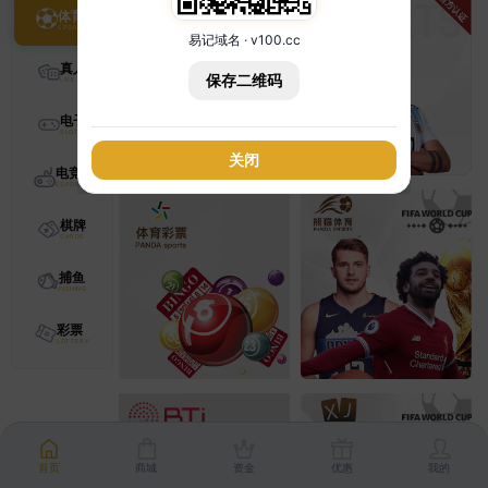
体育
易记域名 · v100.cc
真人
保存二维码
电子
关闭
电竞
棋牌
捕鱼
彩票
首页
商城
资金
优惠
我的