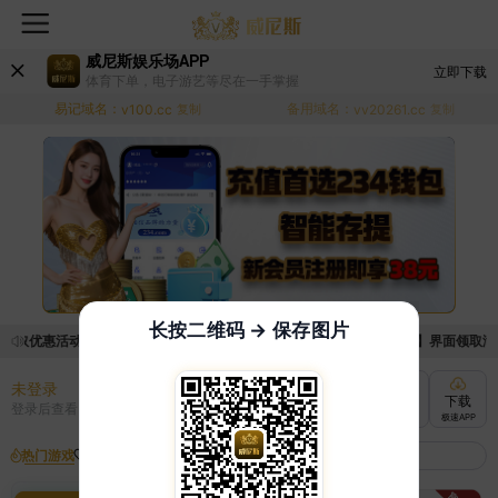
威尼斯娱乐场APP
立即下载
体育下单，电子游艺等尽在一手掌握
易记域名：
备用域名：
v100.cc
复制
vv20261.cc
复制
长按二维码 → 保存图片
领取优惠活动的手续麻烦，已新增优惠系统，现在可以前往【福利中心】界面领取满足条
未登录
充值
提现
转账
下载
登录后查看
快速到账
极速到账
灵活切换
极速APP
热门游戏
我的收藏