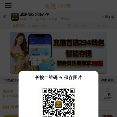
威尼斯娱乐场APP
立即下载
体育下单，电子游艺等尽在一手掌握
易记域名：
备用域名：
v100.cc
复制
vv20261.cc
复制
长按二维码 → 保存图片
领取优惠活动的手续麻烦，已新增优惠系统，现在可以前往【福利中心】界面领取满足条
未登录
充值
提现
转账
下载
登录后查看
快速到账
极速到账
灵活切换
极速APP
热门游戏
我的收藏