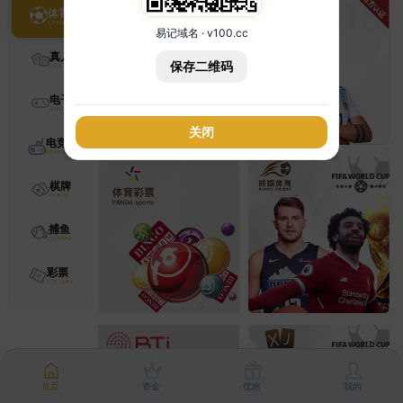
体育
易记域名 · v100.cc
真人
保存二维码
电子
关闭
电竞
棋牌
捕鱼
彩票
首页
资金
优惠
我的