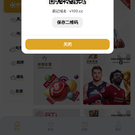
体育
易记域名 · v100.cc
真人
保存二维码
电子
关闭
电竞
棋牌
捕鱼
彩票
首页
资金
优惠
我的