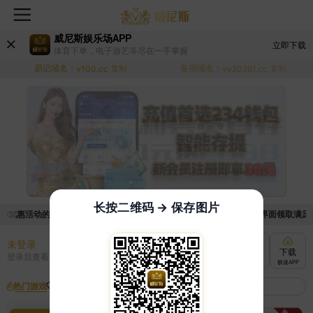
威尼斯娱乐场APP
立即下载
体育下单，电子游艺等尽在一手掌握
易记域名：
备用域名：
v100.cc
复制
vv20261.cc
复制
长按二维码 → 保存图片
取优惠活动的手续麻烦，已新增优惠系统，现在可以前往【福利中心】界面领取满足条件
未登录
充值
提现
转账
下载
登录后查看
快速到账
极速到账
灵活切换
极速APP
热门游戏
我的收藏