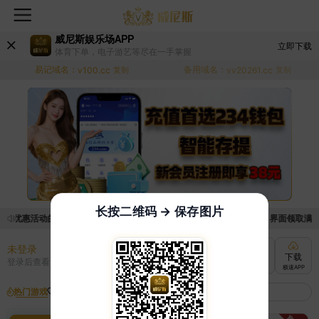
威尼斯娱乐场APP
立即下载
体育下单，电子游艺等尽在一手掌握
易记域名：
备用域名：
v100.cc
复制
vv20261.cc
复制
长按二维码 → 保存图片
取优惠活动的手续麻烦，已新增优惠系统，现在可以前往【福利中心】界面领取满足条
未登录
充值
提现
转账
下载
登录后查看
快速到账
极速到账
灵活切换
极速APP
热门游戏
我的收藏