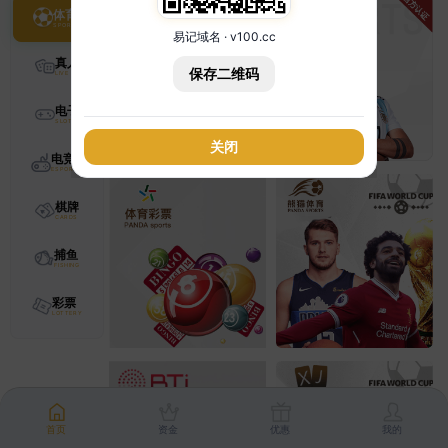
体育
易记域名 · v100.cc
真人
保存二维码
电子
关闭
电竞
棋牌
捕鱼
彩票
首页
资金
优惠
我的