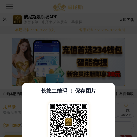
威尼斯娱乐场APP
立即下载
体育下单，电子游艺等尽在一手掌握
易记域名：
备用域名：
v100.cc
复制
vv20261.cc
复制
长按二维码 → 保存图片
领取优惠活动的手续麻烦，已新增优惠系统，现在可以前往【福利中心】界面领取满足条
未登录
充值
提现
转账
下载
登录后查看
快速到账
极速到账
灵活切换
极速APP
热门游戏
我的收藏