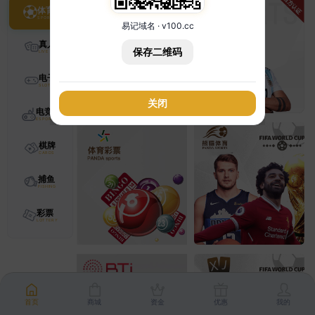
体育
易记域名 · v100.cc
真人
保存二维码
电子
关闭
电竞
棋牌
捕鱼
彩票
首页
商城
资金
优惠
我的