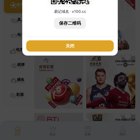
体育
易记域名 · v100.cc
真人
保存二维码
电子
关闭
电竞
棋牌
捕鱼
彩票
首页
资金
优惠
我的