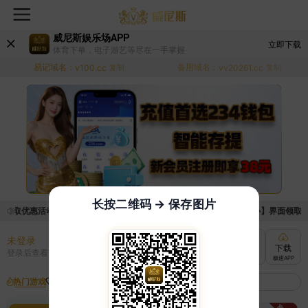
威尼斯娱乐场APP
立即下载
体育下单，电子游艺等尽在一手掌握
易记域名：
备用域名：
v100.cc
复制
vv20261.cc
复制
长按二维码 → 保存图片
领取优惠活动的手续麻烦，已新增优惠系统，现在可以前往【福利中心】界面领取满足
未登录
充值
提现
转账
下载
登录后查看
快速到账
极速到账
灵活切换
极速APP
热门游戏
我的收藏