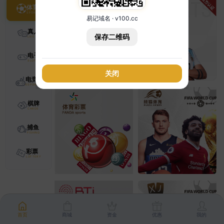
体育
易记域名 · v100.cc
真人
保存二维码
电子
关闭
电竞
棋牌
捕鱼
彩票
首页
商城
资金
优惠
我的