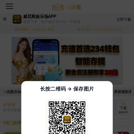
威尼斯娱乐场APP
立即下载
体育下单，电子游艺等尽在一手掌握
易记域名：
备用域名：
v100.cc
复制
vv20261.cc
复制
长按二维码 → 保存图片
领取优惠活动的手续麻烦，已新增优惠系统，现在可以前往【福利中心】界面领取满足条
未登录
充值
提现
转账
下载
登录后查看
快速到账
极速到账
灵活切换
极速APP
热门游戏
我的收藏