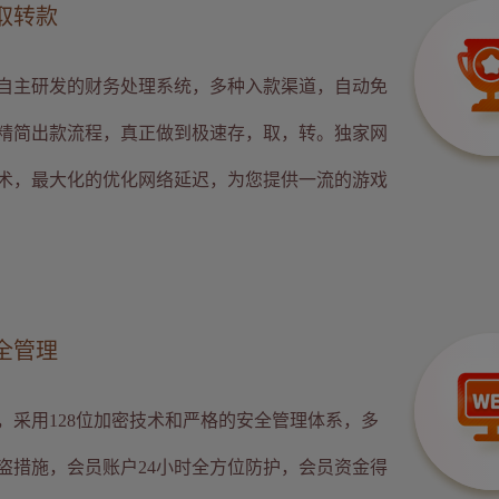
取转款
自主研发的财务处理系统，多种入款渠道，自动免
精简出款流程，真正做到极速存，取，转。独家网
术，最大化的优化网络延迟，为您提供一流的游戏
全管理
，采用128位加密技术和严格的安全管理体系，多
盗措施，会员账户24小时全方位防护，会员资金得