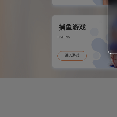
捕鱼游戏
FISHING
进入游戏