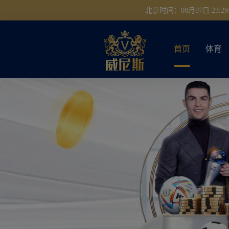
北京时间：08月07日 23:29:
首页
体育