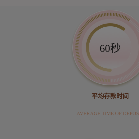
60秒
平均存款时间
AVERAGE TIME OF DEPOS