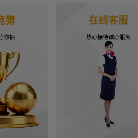
竞猜
在线客服
等你抽
热心接待诚心服务