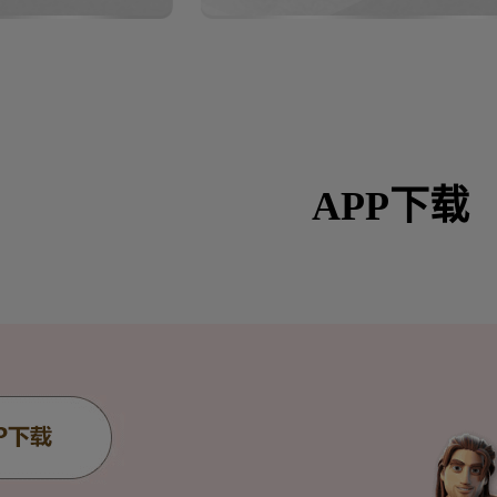
APP下载