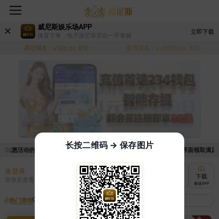
威尼斯娱乐场APP
立即下载
体育下单，电子游艺等尽在一手掌握
易记域名：
备用域名：
v100.cc
复制
vv20261.cc
复制
长按二维码 → 保存图片
取优惠活动的手续麻烦，已新增优惠系统，现在可以前往【福利中心】界面领取满足条件
未登录
充值
提现
转账
下载
登录后查看
快速到账
极速到账
灵活切换
极速APP
热门游戏
我的收藏