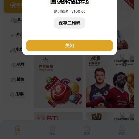
体育
易记域名 · v100.cc
真人
保存二维码
电子
关闭
电竞
棋牌
捕鱼
彩票
首页
资金
优惠
我的