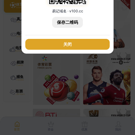
体育
易记域名 · v100.cc
真人
保存二维码
电子
关闭
电竞
棋牌
捕鱼
彩票
首页
资金
优惠
我的