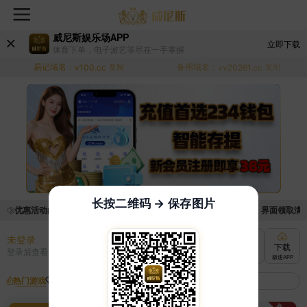
威尼斯娱乐场APP
立即下载
体育下单，电子游艺等尽在一手掌握
易记域名：
备用域名：
v100.cc
复制
vv20261.cc
复制
长按二维码 → 保存图片
领取优惠活动的手续麻烦，已新增优惠系统，现在可以前往【福利中心】界面领取满足条
未登录
充值
提现
转账
下载
登录后查看
快速到账
极速到账
灵活切换
极速APP
热门游戏
我的收藏