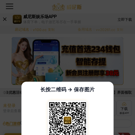
威尼斯娱乐场APP
立即下载
体育下单，电子游艺等尽在一手掌握
易记域名：
备用域名：
v100.cc
复制
vv20261.cc
复制
长按二维码 → 保存图片
领取优惠活动的手续麻烦，已新增优惠系统，现在可以前往【福利中心】界面领取满足条
未登录
充值
提现
转账
下载
登录后查看
快速到账
极速到账
灵活切换
极速APP
热门游戏
我的收藏