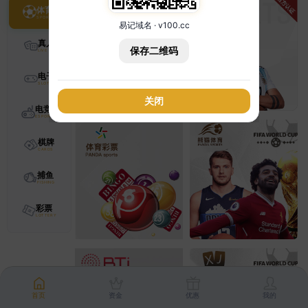
体育
易记域名 · v100.cc
真人
保存二维码
电子
关闭
电竞
棋牌
捕鱼
彩票
首页
资金
优惠
我的