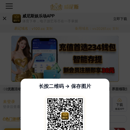
威尼斯娱乐场APP
立即下载
体育下单，电子游艺等尽在一手掌握
易记域名：
备用域名：
v100.cc
复制
vv20261.cc
复制
长按二维码 → 保存图片
领取优惠活动的手续麻烦，已新增优惠系统，现在可以前往【福利中心】界面领取满足条
未登录
充值
提现
转账
下载
登录后查看
快速到账
极速到账
灵活切换
极速APP
热门游戏
我的收藏