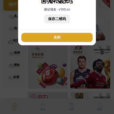
体育
易记域名 · v100.cc
真人
保存二维码
电子
关闭
电竞
棋牌
捕鱼
彩票
首页
资金
优惠
我的