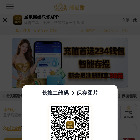
威尼斯娱乐场APP
立即下载
体育下单，电子游艺等尽在一手掌握
易记域名：
备用域名：
v100.cc
复制
vv20261.cc
复制
长按二维码 → 保存图片
领取优惠活动的手续麻烦，已新增优惠系统，现在可以前往【福利中心】界面领取满足条
未登录
充值
提现
转账
下载
登录后查看
快速到账
极速到账
灵活切换
极速APP
热门游戏
我的收藏