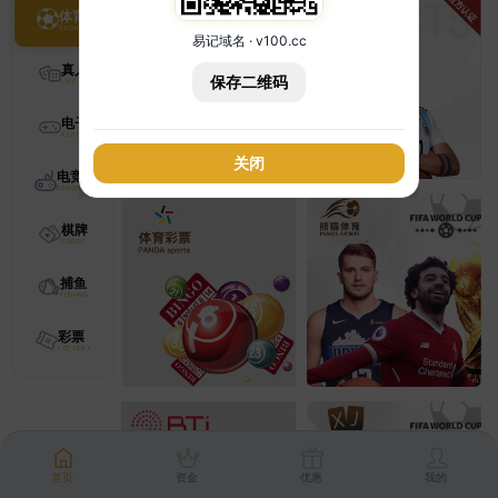
体育
易记域名 · v100.cc
真人
保存二维码
电子
关闭
电竞
棋牌
捕鱼
彩票
首页
资金
优惠
我的