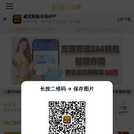
威尼斯娱乐场APP
立即下载
体育下单，电子游艺等尽在一手掌握
易记域名：
备用域名：
v100.cc
复制
vv20261.cc
复制
长按二维码 → 保存图片
取优惠活动的手续麻烦，已新增优惠系统，现在可以前往【福利中心】界面领取满足条件
未登录
充值
提现
转账
下载
登录后查看
快速到账
极速到账
灵活切换
极速APP
热门游戏
我的收藏