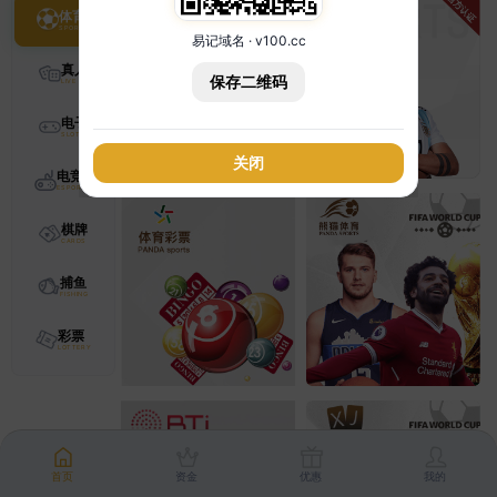
体育
易记域名 · v100.cc
真人
保存二维码
电子
关闭
电竞
棋牌
捕鱼
彩票
首页
资金
优惠
我的