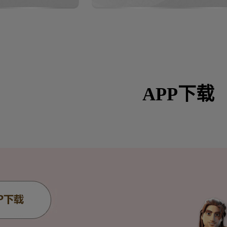
APP下载