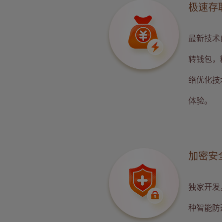
极速存
最新技术
转钱包，
络优化技
体验。
加密安
独家开发
种智能防