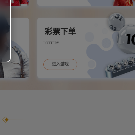
彩票下单
LOTTERY
进入游戏