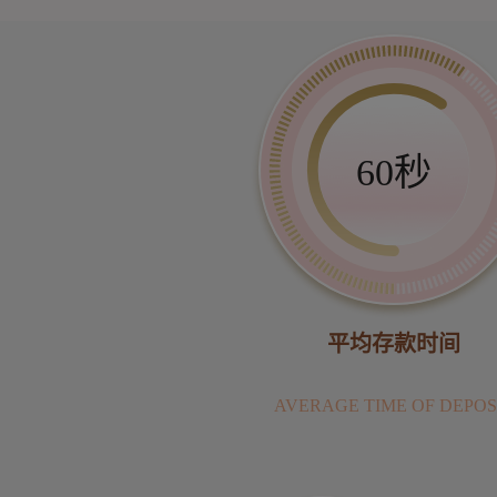
60秒
平均存款时间
AVERAGE TIME OF DEPOS