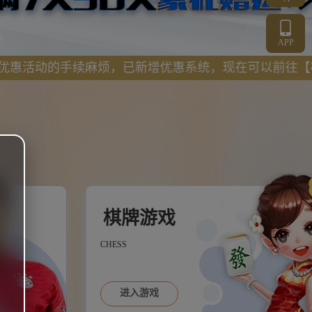
APP
手续麻烦，已新增优惠系统，现在可以前往【福利中心】界
棋牌游戏
CHESS
进入游戏