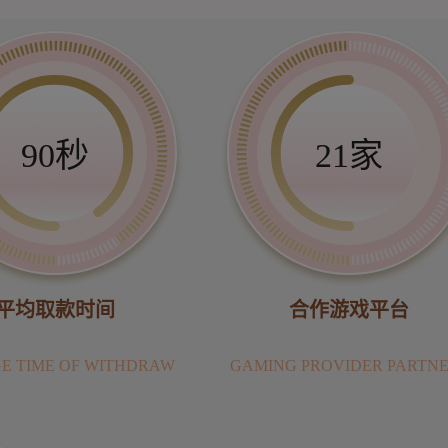
90秒
21家
平均取款时间
合作游戏平台
E TIME OF WITHDRAW
GAMING PROVIDER PARTN