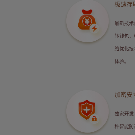
极速存
最新技术
转钱包，
络优化技
体验。
加密安
独家开发
种智能防