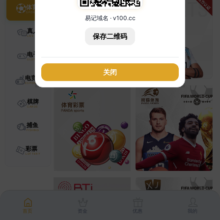
体育
易记域名 · v100.cc
真人
保存二维码
电子
关闭
电竞
棋牌
捕鱼
彩票
首页
资金
优惠
我的