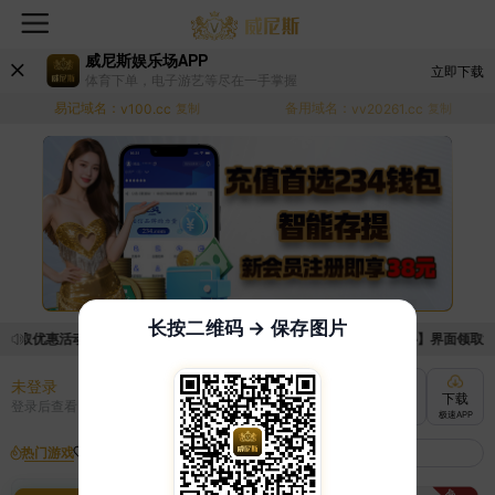
威尼斯娱乐场APP
立即下载
体育下单，电子游艺等尽在一手掌握
易记域名：
备用域名：
v100.cc
复制
vv20261.cc
复制
长按二维码 → 保存图片
领取优惠活动的手续麻烦，已新增优惠系统，现在可以前往【福利中心】界面领取满足
未登录
充值
提现
转账
下载
登录后查看
快速到账
极速到账
灵活切换
极速APP
热门游戏
我的收藏