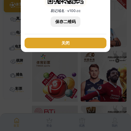
体育
易记域名 · v100.cc
真人
保存二维码
电子
关闭
电竞
棋牌
捕鱼
彩票
首页
资金
优惠
我的