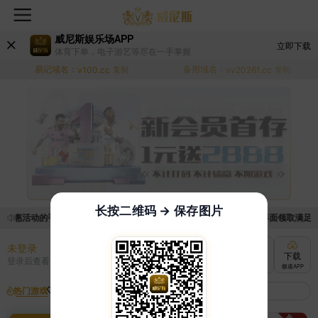
威尼斯娱乐场APP
立即下载
体育下单，电子游艺等尽在一手掌握
易记域名：
备用域名：
v100.cc
复制
vv20261.cc
复制
长按二维码 → 保存图片
优惠活动的手续麻烦，已新增优惠系统，现在可以前往【福利中心】界面领取满足条件
未登录
充值
提现
转账
下载
登录后查看
快速到账
极速到账
灵活切换
极速APP
热门游戏
我的收藏