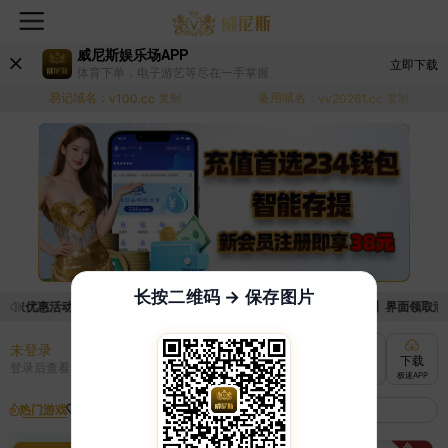
威尼斯娱乐场APP
立即下载
体育下单，电子游艺等尽在一手掌握
易记域名：
备用域名：
v100.cc
复制
vv20261.cc
复制
长按二维码 → 保存图片
领取优惠活动的手续麻烦，已新增优惠系统，现在可以前往【福利中心】界面领取满足条
未登录
充值
提现
转账
下载
登录后查看
快速到账
极速到账
灵活切换
极速APP
热门游戏
我的收藏