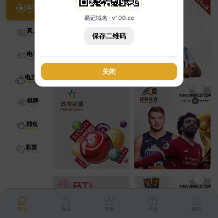
体育
易记域名 · v100.cc
真人
保存二维码
电子
关闭
电竞
棋牌
捕鱼
彩票
首页
商城
资金
优惠
我的