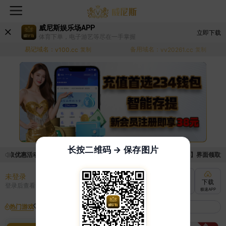
威尼斯娱乐场APP
立即下载
体育下单，电子游艺等尽在一手掌握
易记域名：
备用域名：
v100.cc
复制
vv20261.cc
复制
长按二维码 → 保存图片
领取优惠活动的手续麻烦，已新增优惠系统，现在可以前往【福利中心】界面领取满足条
未登录
充值
提现
转账
下载
登录后查看
快速到账
极速到账
灵活切换
极速APP
热门游戏
我的收藏