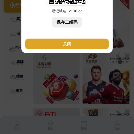
体育
易记域名 · v100.cc
真人
保存二维码
电子
关闭
电竞
棋牌
捕鱼
彩票
首页
资金
优惠
我的