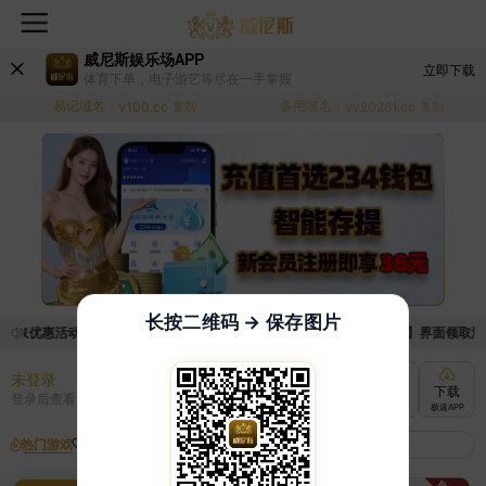
威尼斯娱乐场APP
立即下载
体育下单，电子游艺等尽在一手掌握
易记域名：
备用域名：
v100.cc
复制
vv20261.cc
复制
长按二维码 → 保存图片
领取优惠活动的手续麻烦，已新增优惠系统，现在可以前往【福利中心】界面领取满足条
未登录
充值
提现
转账
下载
登录后查看
快速到账
极速到账
灵活切换
极速APP
热门游戏
我的收藏