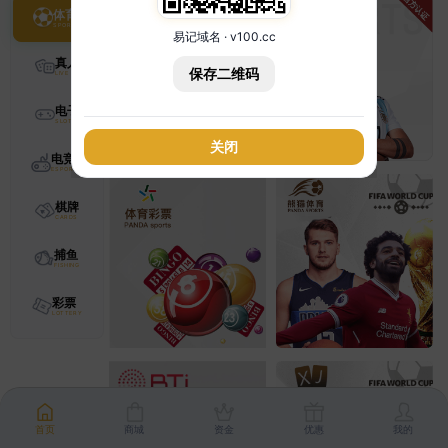
体育
易记域名 · v100.cc
真人
保存二维码
电子
关闭
电竞
棋牌
捕鱼
彩票
首页
商城
资金
优惠
我的